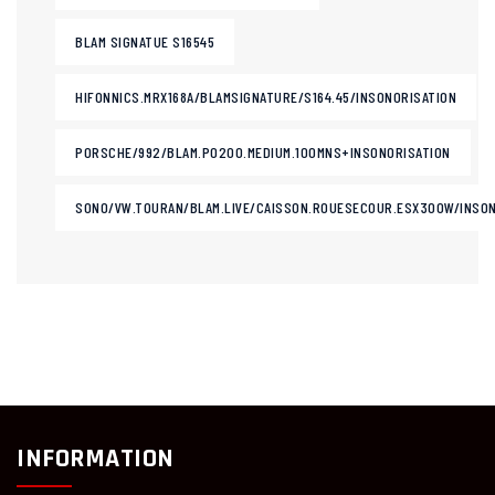
BLAM SIGNATUE S16545
HIFONNICS.MRX168A/BLAMSIGNATURE/S164.45/INSONORISATION
PORSCHE/992/BLAM.PO200.MEDIUM.100MNS+INSONORISATION
SONO/VW.TOURAN/BLAM.LIVE/CAISSON.ROUESECOUR.ESX300W/INSON
INFORMATION