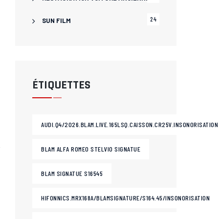
24
SUN FILM
ÉTIQUETTES
AUDI.Q4/2026.BLAM.LIVE.165LSQ.CAISSON.CR25V.INSONORISATION
BLAM ALFA ROMEO STELVIO SIGNATUE
BLAM SIGNATUE S16545
HIFONNICS.MRX168A/BLAMSIGNATURE/S164.45/INSONORISATION