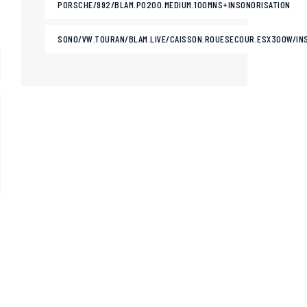
PORSCHE/992/BLAM.PO200.MEDIUM.100MNS+INSONORISATION
SONO/VW.TOURAN/BLAM.LIVE/CAISSON.ROUESECOUR.ESX300W/IN