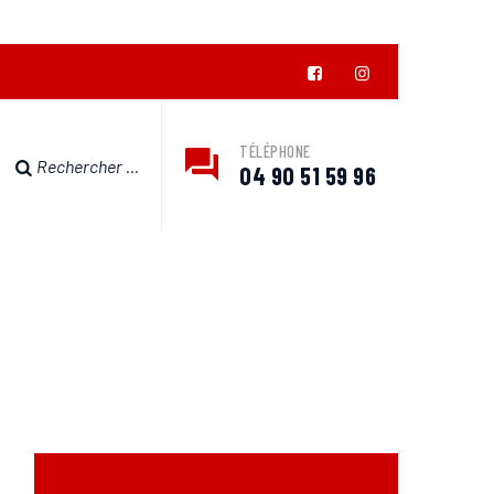
TÉLÉPHONE
04 90 51 59 96
AFOND 28CM
00 DANS LE VAUCLUSE
>
ACTUALITÉS
>
NON CLASSÉ
>
AUTORADIO