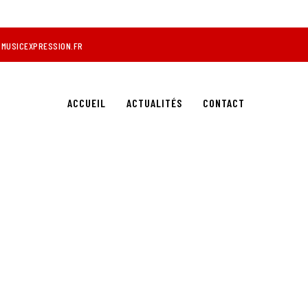
MUSICEXPRESSION.FR
ACCUEIL
ACTUALITÉS
CONTACT
 SUR VW T5 EN KENWOOD+CAMERA RECUL +ECRAN PL
 NAVIGATION, VIDÉO-DVD, TÉLÉPHONE, ALARME, VITRES TEINTÉES À ORANGE 841
SUR VW T5 EN KENWOOD+CAMERA RECUL +ECRAN PLAFOND 28CM