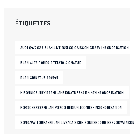
ÉTIQUETTES
AUDI.Q4/2026.BLAM.LIVE.165LSQ.CAISSON.CR25V.INSONORISATION
BLAM ALFA ROMEO STELVIO SIGNATUE
BLAM SIGNATUE S16545
HIFONNICS.MRX168A/BLAMSIGNATURE/S164.45/INSONORISATION
PORSCHE/992/BLAM.PO200.MEDIUM.100MNS+INSONORISATION
SONO/VW.TOURAN/BLAM.LIVE/CAISSON.ROUESECOUR.ESX300W/INSON