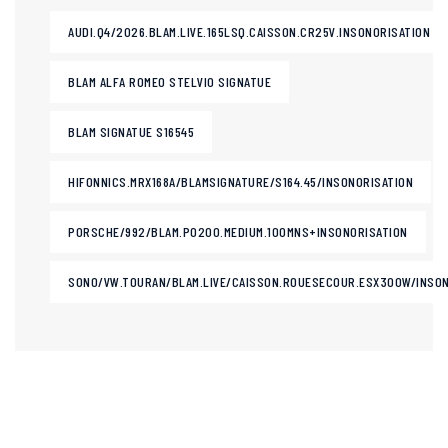
AUDI.Q4/2026.BLAM.LIVE.165LSQ.CAISSON.CR25V.INSONORISATION
BLAM ALFA ROMEO STELVIO SIGNATUE
BLAM SIGNATUE S16545
HIFONNICS.MRX168A/BLAMSIGNATURE/S164.45/INSONORISATION
PORSCHE/992/BLAM.PO200.MEDIUM.100MNS+INSONORISATION
SONO/VW.TOURAN/BLAM.LIVE/CAISSON.ROUESECOUR.ESX300W/INSON