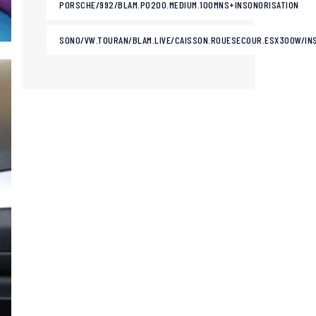
PORSCHE/992/BLAM.PO200.MEDIUM.100MNS+INSONORISATION
SONO/VW.TOURAN/BLAM.LIVE/CAISSON.ROUESECOUR.ESX300W/IN