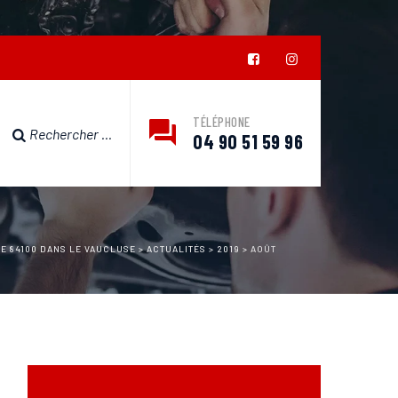
TÉLÉPHONE
04 90 51 59 96
GE 84100 DANS LE VAUCLUSE
>
ACTUALITÉS
>
2019
>
AOÛT