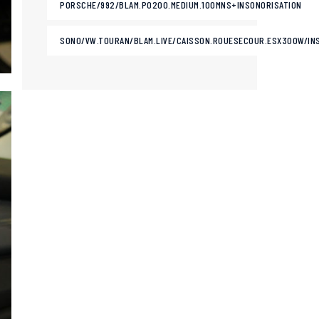
PORSCHE/992/BLAM.PO200.MEDIUM.100MNS+INSONORISATION
SONO/VW.TOURAN/BLAM.LIVE/CAISSON.ROUESECOUR.ESX300W/IN