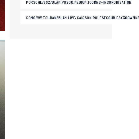
PORSCHE/992/BLAM.PO200.MEDIUM.100MNS+INSONORISATION
SONO/VW.TOURAN/BLAM.LIVE/CAISSON.ROUESECOUR.ESX300W/IN