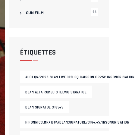
24
SUN FILM
ÉTIQUETTES
AUDI.Q4/2026.BLAM.LIVE.165LSQ.CAISSON.CR25V.INSONORISATION
BLAM ALFA ROMEO STELVIO SIGNATUE
BLAM SIGNATUE S16545
HIFONNICS.MRX168A/BLAMSIGNATURE/S164.45/INSONORISATION