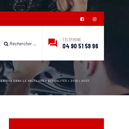
TÉLÉPHONE
04 90 51 59 96
GE 84100 DANS LE VAUCLUSE
>
ACTUALITÉS
>
2016
>
AOÛT